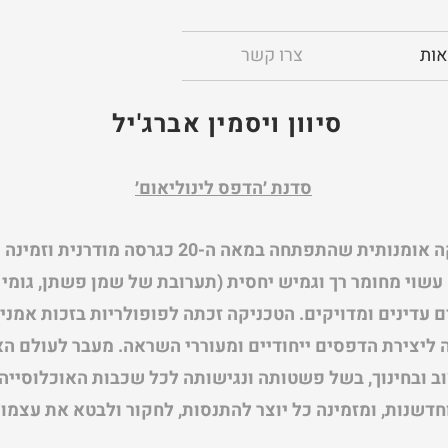
אות
צרו קשר
סיוון ויסמין אברג'יל
סדנת ׳הדפס לינוליאום׳
הדפסת לינוליאום היא טכניקה אומנותית שהתפתחה ב
שוי מחומר רך וגמיש יחסית (תערובת של שמן פשתן, גומי
עדינים ומדויקים. הטכניקה זכתה לפופולריות בזכות אמני
ליצירת הדפסים ייחודיים ומעוררי השראה. מעבר לעולם הא
ב ובחינוך, בשל פשטותה ונגישותה לכל שכבות האוכלוסיי
חדשנות, ומזמינה כל יוצר להתנסות, לחקור ולבטא את עצמו.